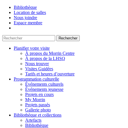
Bibliothèque
Location de salles
Nous joindre
Espace membre
Planifier votre visite
À propos du Morrin Centre
À propos de la LHSQ
Nous trouver
Visites Guidées
Tarifs et heures d’ouverture
Programmation culturelle
Événements culturels
Événements jeunesse
Projets en cours
My Morrin
Projets passés
Gallerie photo
Bibliothèque et collections
Artefacts
Bibliothèque